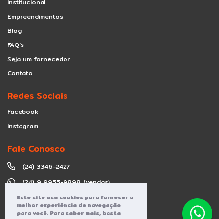
Institucional
Empreendimentos
Blog
FAQ's
Seja um fornecedor
Contato
Redes Sociais
Facebook
Instagram
Fale Conosco
(24) 3346-2427
(24) 9 9955-9898 (vendas)
contato@grupoaceplan.com.br
Este site usa cookies para fornecer a
melhor experiência de navegação
para você. Para saber mais, basta