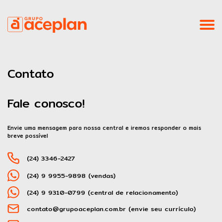
Home
Contato
Institucional
Fale conosco!
ESG
Empreendimentos
Envie uma mensagem para nossa central e iremos responder o mais
breve possível
Blog
(24) 3346-2427
(24) 9 9955-9898 (vendas)
Contato
(24) 9 9310-0799 (central de relacionamento)
Canal Direto - Denúncias
contato@grupoaceplan.com.br
(envie seu currículo)