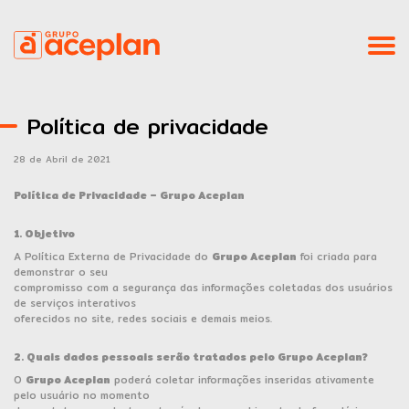
Home
Política de privacidade
Institucional
28 de Abril de 2021
ESG
Política de Privacidade – Grupo Aceplan
Empreendimentos
1. Objetivo
A Política Externa de Privacidade do
Grupo Aceplan
foi criada para
demonstrar o seu
Blog
compromisso com a segurança das informações coletadas dos usuários
de serviços interativos
oferecidos no site, redes sociais e demais meios.
Contato
2. Quais dados pessoais serão tratados pelo Grupo Aceplan?
Canal Direto - Denúncias
O
Grupo Aceplan
poderá coletar informações inseridas ativamente
pelo usuário no momento