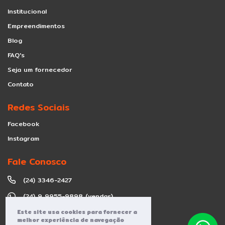
Institucional
Empreendimentos
Blog
FAQ's
Seja um fornecedor
Contato
Redes Sociais
Facebook
Instagram
Fale Conosco
(24) 3346-2427
(24) 9 9955-9898 (vendas)
contato@grupoaceplan.com.br
Este site usa cookies para fornecer a
melhor experiência de navegação