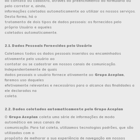
do contato ou cadastro, através do preenchimento do formulário ou
Sou Cliente
pelo corretor e, ainda,
informações coletadas automaticamente ao utilizar os nossos serviços.
Desta forma, há o
tratamento de dois tipos de dados pessoais: os fornecidos pelo
próprio Usuário e aqueles
coletados automaticamente.
2.1. Dados Pessoais Fornecidos pelo Usuário
Coletamos todos os dados pessoais inseridos ou encaminhados
ativamente pelo usuário ao
contatar ou se cadastrar em nossos canais de comunicação.
Independentemente de quais
dados pessoais o usuário fornece ativamente ao
Grupo Aceplan
,
faremos uso daqueles
efetivamente relevantes e necessários para o alcance das finalidades a
ele declaradas na
coleta.
2.2. Dados coletados automaticamente pelo Grupo Aceplan
O
Grupo Aceplan
coleta uma série de informações de modo
automático em seus canais de
comunicação. Para tal coleta, utilizamos tecnologias padrões, que são
utilizadas com o
propósito de melhorar a sua experiência de navegação em nossos