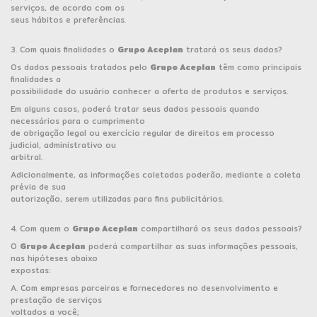
serviços, de acordo com os
seus hábitos e preferências.
3. Com quais finalidades o
Grupo Aceplan
tratará os seus dados?
Os dados pessoais tratados pelo
Grupo Aceplan
têm como principais
finalidades a
possibilidade do usuário conhecer a oferta de produtos e serviços.
Em alguns casos, poderá tratar seus dados pessoais quando
necessários para o cumprimento
de obrigação legal ou exercício regular de direitos em processo
judicial, administrativo ou
arbitral.
Adicionalmente, as informações coletadas poderão, mediante a coleta
prévia de sua
autorização, serem utilizadas para fins publicitários.
4. Com quem o
Grupo Aceplan
compartilhará os seus dados pessoais?
O
Grupo Aceplan
poderá compartilhar as suas informações pessoais,
nas hipóteses abaixo
expostas:
A. Com empresas parceiras e fornecedores no desenvolvimento e
prestação de serviços
voltados a você;