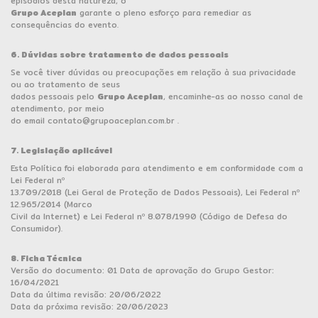
episódios desta natureza, o
Grupo Aceplan
garante o pleno esforço para remediar as
consequências do evento.
6. Dúvidas sobre tratamento de dados pessoais
Se você tiver dúvidas ou preocupações em relação à sua privacidade
ou ao tratamento de seus
dados pessoais pelo
Grupo Aceplan
, encaminhe-as ao nosso canal de
atendimento, por meio
do email
contato@grupoaceplan.com.br
.
7. Legislação aplicável
Esta Política foi elaborada para atendimento e em conformidade com a
Lei Federal nº
13.709/2018 (Lei Geral de Proteção de Dados Pessoais), Lei Federal nº
12.965/2014 (Marco
Civil da Internet) e Lei Federal nº 8.078/1990 (Código de Defesa do
Consumidor).
8. Ficha Técnica
Versão do documento: 01 Data de aprovação do Grupo Gestor:
16/04/2021
Data da última revisão: 20/06/2022
Data da próxima revisão: 20/06/2023