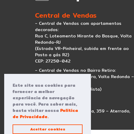
Central de Vendas
- Central de Vendas com apartamentos
decorados:
Rua C, Loteamento Mirante do Bosque, Volta
Redonda-RJ
(Estrada VR-Pinheiral, subida em frente ao
Posto a gás R2)
CEP: 27250-042
- Central de Vendas no Bairro Retiro:
Av. Maranhão, nº 170, Retiro, Volta Redonda –
RJ
Este site usa cookies para
(em frente a Igreja Metodista)
fornecer a melhor
CEP: 27274-090
experiência de navegação
para você. Para saber mais,
- SEDE:
basta visitar nossa
Política
Av. Oscar de Almeida Gama, 359 – Aterrado,
de Privacidade.
Volta Redonda – RJ
CEP: 27213-260
Aceitar cookies