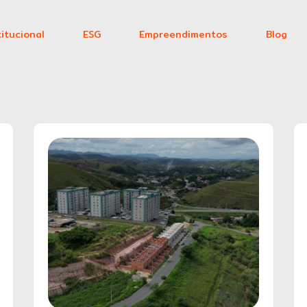
titucional
ESG
Empreendimentos
Blog
Home
Institucional
ESG
Empreendimentos
Blog
Contato