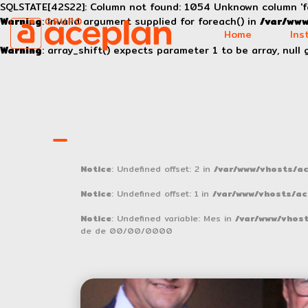
SQLSTATE[42S22]: Column not found: 1054 Unknown column 'fa
Warning
: Invalid argument supplied for foreach() in
/var/www
Home
Ins
Warning
: array_shift() expects parameter 1 to be array, null 
Notice
: Undefined offset: 2 in
/var/www/vhosts/ace
Notice
: Undefined offset: 1 in
/var/www/vhosts/ace
Notice
: Undefined variable: Mes in
/var/www/vhost
de de 00/00/0000