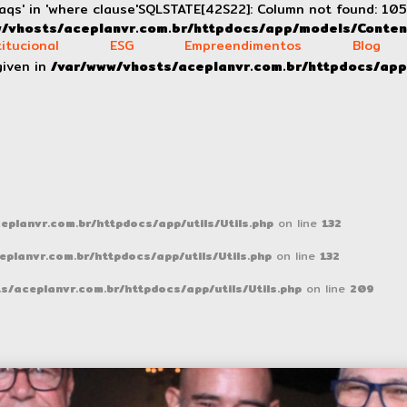
qs' in 'where clause'SQLSTATE[42S22]: Column not found: 105
/vhosts/aceplanvr.com.br/httpdocs/app/models/Conten
titucional
ESG
Empreendimentos
Blog
given in
/var/www/vhosts/aceplanvr.com.br/httpdocs/app
Home
Institucional
ESG
planvr.com.br/httpdocs/app/utils/Utils.php
on line
132
planvr.com.br/httpdocs/app/utils/Utils.php
on line
132
Empreendimentos
s/aceplanvr.com.br/httpdocs/app/utils/Utils.php
on line
209
Blog
Contato