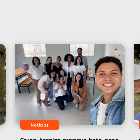
Notícias
e
Grupo Aceplan promove bate-papo