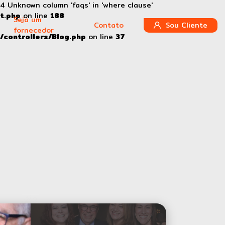
4 Unknown column 'faqs' in 'where clause'
t.php
on line
188
Seja um
Contato
Sou Cliente
fornecedor
/controllers/Blog.php
on line
37