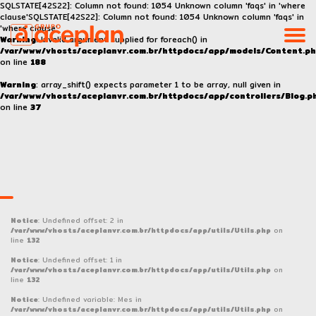
SQLSTATE[42S22]: Column not found: 1054 Unknown column 'faqs' in 'where
clause'SQLSTATE[42S22]: Column not found: 1054 Unknown column 'faqs' in
'where clause'
Warning
: Invalid argument supplied for foreach() in
/var/www/vhosts/aceplanvr.com.br/httpdocs/app/models/Content.p
on line
188
Home
Warning
: array_shift() expects parameter 1 to be array, null given in
/var/www/vhosts/aceplanvr.com.br/httpdocs/app/controllers/Blog.p
Institucional
on line
37
ESG
Empreendimentos
Blog
Notice
: Undefined offset: 2 in
/var/www/vhosts/aceplanvr.com.br/httpdocs/app/utils/Utils.php
on
line
132
Contato
Notice
: Undefined offset: 1 in
/var/www/vhosts/aceplanvr.com.br/httpdocs/app/utils/Utils.php
on
line
132
Canal Direto - Denúncias
Notice
: Undefined variable: Mes in
/var/www/vhosts/aceplanvr.com.br/httpdocs/app/utils/Utils.php
on