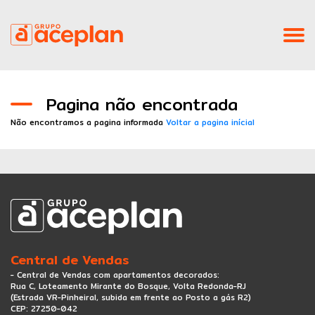
Home
Pagina não encontrada
Institucional
Não encontramos a pagina informada
Voltar a pagina inícial
ESG
Empreendimentos
Blog
Contato
Central de Vendas
- Central de Vendas com apartamentos decorados:
Canal Direto - Denúncias
Rua C, Loteamento Mirante do Bosque, Volta Redonda-RJ
(Estrada VR-Pinheiral, subida em frente ao Posto a gás R2)
CEP: 27250-042