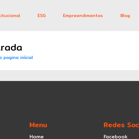
titucional
ESG
Empreendimentos
Blog
Home
trada
Institucional
a pagina inícial
ESG
Empreendimentos
Blog
Menu
Redes Soc
Contato
Home
Facebook