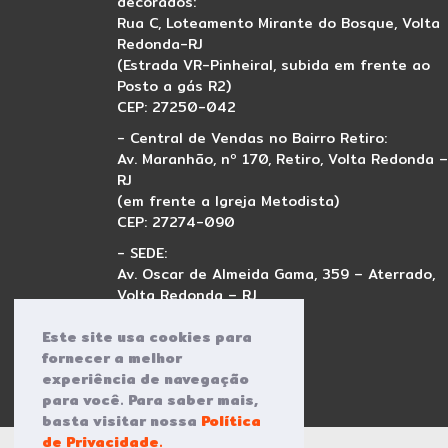
decorados:
Rua C, Loteamento Mirante do Bosque, Volta
Redonda-RJ
(Estrada VR-Pinheiral, subida em frente ao
Posto a gás R2)
CEP: 27250-042
- Central de Vendas no Bairro Retiro:
Av. Maranhão, nº 170, Retiro, Volta Redonda –
RJ
(em frente a Igreja Metodista)
CEP: 27274-090
- SEDE:
Av. Oscar de Almeida Gama, 359 – Aterrado,
Volta Redonda – RJ
CEP: 27213-260
Este site usa cookies para
fornecer a melhor
experiência de navegação
para você. Para saber mais,
basta visitar nossa
Política
de Privacidade.