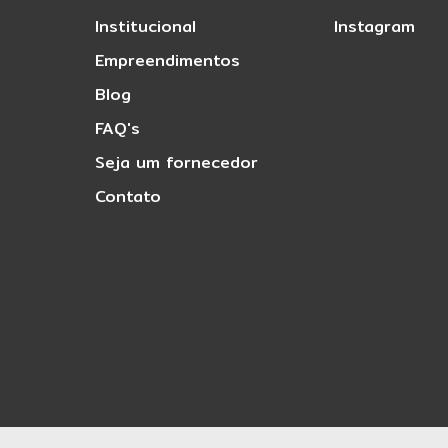
Institucional
Instagram
Canal Direto - Denúncias
Empreendimentos
Blog
Sou Cliente
FAQ's
Seja um fornecedor
Contato