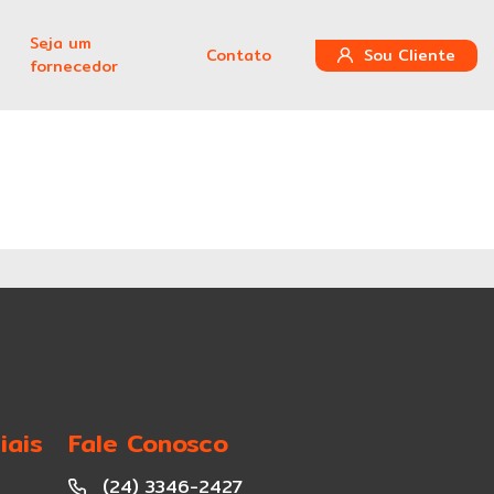
Seja um
Contato
Sou Cliente
fornecedor
iais
Fale Conosco
(24) 3346-2427